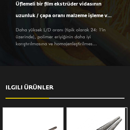
Üflemeli bir film ekstrüder vidasının
ortağımız veya potansiyel müşterimiz olursanız olun, ziyaretinizi
ve sorularınızı tüm kalbimizle ve düşünceli hizmetlerimizle sıcak
uzunluk / çapa oranı malzeme işleme ve
bir şekilde karşılıyoruz.
film özelliklerini nasıl etkiler?
Daha yüksek L/D oranı (tipik olarak 24: 1'in
üzerinde), polimer eriyiğinin daha iyi
karıştırılmasına ve homojenleştirilmes...
ILGILI ÜRÜNLER