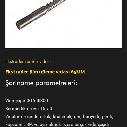
Ekstruder namlu vidası
Ekstruder film üfleme vidası 65MM
Şartname parametreleri:
Vida çapı: Φ15-Φ300
Beraberlik oranı: 15-53
Vidalar arasında ortak, kademeli, ani, bariyerli, pimli,
kapsamlı, BM ve ayrı olmak üzere birçok vida çeşidi