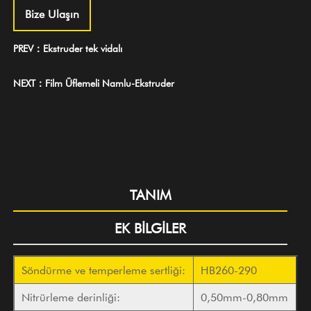
Bize Ulaşın
PREV：Ekstruder tek vidalı
NEXT：Film Üflemeli Namlu-Ekstruder
TANIM
EK BİLGİLER
Söndürme ve temperleme sertliği:
HB260-290
Nitrürleme derinliği:
0,50mm-0,80mm