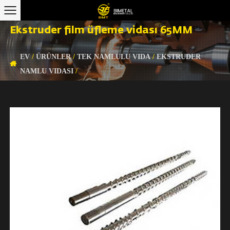
Ekstruder film üfleme vidası 65MM
EV
/
ÜRÜNLER
/
TEK NAMLULU VIDA
/
EKSTRUDER
NAMLU VIDASI
/