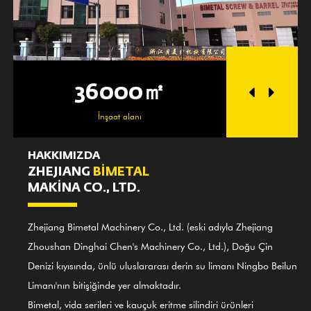
36000㎡
25
İnşaat alanı
Atöly
HAKKIMIZDA
ZHEJIANG
BİMETAL
MAKİNA CO., LTD.
Zhejiang Bimetal Machinery Co., Ltd. (eski adıyla Zhejiang
Zhoushan Dinghai Chen's Machinery Co., Ltd.), Doğu Çin
Denizi kıyısında, ünlü uluslararası derin su limanı Ningbo Beilun
Limanı'nın bitişiğinde yer almaktadır.
Bimetal, vida serileri ve kauçuk eritme silindiri ürünleri