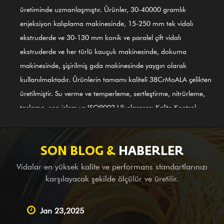
üretiminde uzmanlaşmıştır. Ürünler, 30-40000 gramlık
enjeksiyon kalıplama makinesinde, 15-250 mm tek vidalı
ekstruderde ve 30-130 mm konik ve paralel çift vidalı
ekstruderde ve her türlü kauçuk makinesinde, dokuma
makinesinde, şişirilmiş gıda makinesinde yaygın olarak
kullanılmaktadır. Ürünlerin tamamı kaliteli 38CrMoALA çelikten
üretilmiştir. Su verme ve temperleme, sertleştirme, nitrürleme,
taşlama, son işlem ve ISO9002 Uluslararası Kalite Kontrol
Sisteminin rehberliği gibi ince süreçlerin kullanılmasıyla ürünler
uluslararası standartlara uygundur. GⅡ 113 nikel bazlı alaşımlı
(en son 3# çelik) vidalı silindir de ilk ürünlerimizden biridir;
SON BLOG &
HABERLER
alaşımlı bimetal (PTA) kaynağı için geçerlidir. Yurtdışındaki
Vidalar en yüksek kalite ve performans standartlarınızı
komple makine şirketlerine denge ekipmanı sağlamanın yanı
karşılayacak şekilde ölçülür ve üretilir.
sıra, yurt içindeki büyük ve küçük şirketler için OEM hizmeti, etüt
ve haritalama desteğinin yanı sıra tasarım hizmetlerini de
Jan 23,2025
üstlenen lider bir Tedarikçiyiz. Ürün ve hizmetlerle mevcut