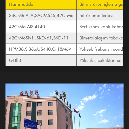
Hammadde
Bitmiş ürün işleme gerek
38CrMoALA,SACM645,42CrMo
nitrürleme tedavisi
42CrMo,AISI4140
Sert krom kaplı katman
42CrMoSiv1 ,SKD-61,SKD-11
Bimetalalaşım tabakasın
HPM38,Si36,sUS440,Cr18MoV
Yüksek frekanslı söndü
GHll3
Yüksek sıcaklıktan sonra