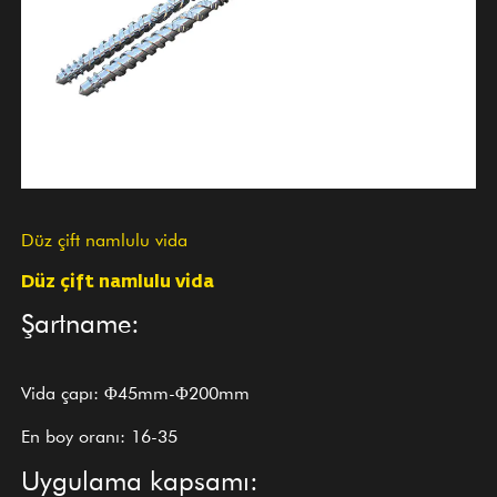
Düz çift namlulu vida
Düz çift namlulu vida
Şartname:
Vida çapı: Φ45mm-Φ200mm
En boy oranı: 16-35
Uygulama kapsamı: