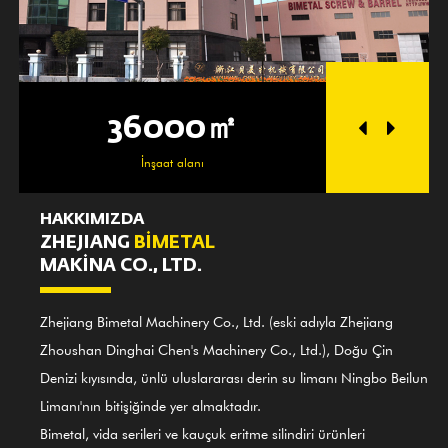
36000㎡
25
İnşaat alanı
Atöl
HAKKIMIZDA
ZHEJIANG
BİMETAL
MAKİNA CO., LTD.
Zhejiang Bimetal Machinery Co., Ltd. (eski adıyla Zhejiang
Zhoushan Dinghai Chen's Machinery Co., Ltd.), Doğu Çin
Denizi kıyısında, ünlü uluslararası derin su limanı Ningbo Beilun
Limanı'nın bitişiğinde yer almaktadır.
Bimetal, vida serileri ve kauçuk eritme silindiri ürünleri