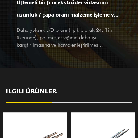
Üflemeli bir film ekstrüder vidasının
ortağımız veya potansiyel müşterimiz olursanız olun, ziyaretinizi
ve sorularınızı tüm kalbimizle ve düşünceli hizmetlerimizle sıcak
uzunluk / çapa oranı malzeme işleme ve
bir şekilde karşılıyoruz.
film özelliklerini nasıl etkiler?
Daha yüksek L/D oranı (tipik olarak 24: 1'in
üzerinde), polimer eriyiğinin daha iyi
karıştırılmasına ve homojenleştirilmes...
ILGILI ÜRÜNLER