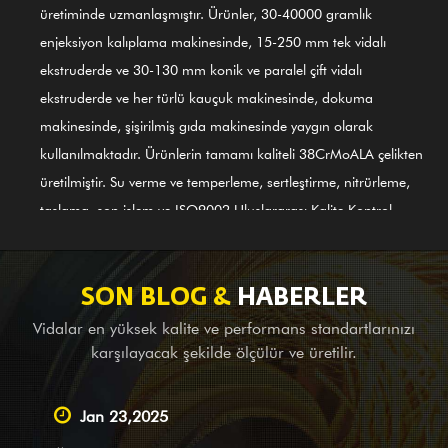
üretiminde uzmanlaşmıştır. Ürünler, 30-40000 gramlık
enjeksiyon kalıplama makinesinde, 15-250 mm tek vidalı
ekstruderde ve 30-130 mm konik ve paralel çift vidalı
ekstruderde ve her türlü kauçuk makinesinde, dokuma
makinesinde, şişirilmiş gıda makinesinde yaygın olarak
kullanılmaktadır. Ürünlerin tamamı kaliteli 38CrMoALA çelikten
üretilmiştir. Su verme ve temperleme, sertleştirme, nitrürleme,
taşlama, son işlem ve ISO9002 Uluslararası Kalite Kontrol
Sisteminin rehberliği gibi ince süreçlerin kullanılmasıyla ürünler
uluslararası standartlara uygundur. GⅡ 113 nikel bazlı alaşımlı
(en son 3# çelik) vidalı silindir de ilk ürünlerimizden biridir;
SON BLOG &
HABERLER
alaşımlı bimetal (PTA) kaynağı için geçerlidir. Yurtdışındaki
Vidalar en yüksek kalite ve performans standartlarınızı
komple makine şirketlerine denge ekipmanı sağlamanın yanı
karşılayacak şekilde ölçülür ve üretilir.
sıra, yurt içindeki büyük ve küçük şirketler için OEM hizmeti, etüt
ve haritalama desteğinin yanı sıra tasarım hizmetlerini de
Jan 23,2025
üstlenen lider bir Tedarikçiyiz. Ürün ve hizmetlerle mevcut