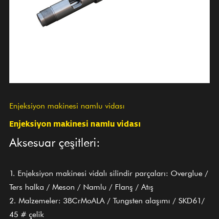
Enjeksiyon makinesi namlu vidası
Enjeksiyon makinesi namlu vidası
Aksesuar çeşitleri:
1. Enjeksiyon makinesi vidalı silindir parçaları: Overglue /
Ters halka / Meson / Namlu / Flanş / Atış
2. Malzemeler: 38CrMoALA / Tungsten alaşımı / SKD61/
45 # çelik