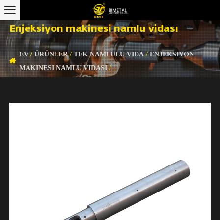
Enjeksiyon makinesi namlu vidası
EV
/
ÜRÜNLER
/
TEK NAMLULU VIDA
/
ENJEKSIYON
MAKINESI NAMLU VIDASI
/