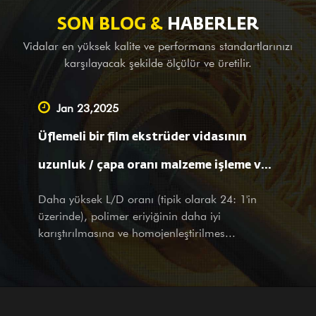
uluslararası standartlara uygundur. GⅡ 113 nikel bazlı alaşımlı
(en son 3# çelik) vidalı silindir de ilk ürünlerimizden biridir;
SON BLOG &
HABERLER
alaşımlı bimetal (PTA) kaynağı için geçerlidir. Yurtdışındaki
Vidalar en yüksek kalite ve performans standartlarınızı
komple makine şirketlerine denge ekipmanı sağlamanın yanı
karşılayacak şekilde ölçülür ve üretilir.
sıra, yurt içindeki büyük ve küçük şirketler için OEM hizmeti, etüt
ve haritalama desteğinin yanı sıra tasarım hizmetlerini de
Jan 23,2025
üstlenen lider bir Tedarikçiyiz. Ürün ve hizmetlerle mevcut
Üflemeli bir film ekstrüder vidasının
ortağımız veya potansiyel müşterimiz olursanız olun, ziyaretinizi
ve sorularınızı tüm kalbimizle ve düşünceli hizmetlerimizle sıcak
uzunluk / çapa oranı malzeme işleme ve
bir şekilde karşılıyoruz.
film özelliklerini nasıl etkiler?
Daha yüksek L/D oranı (tipik olarak 24: 1'in
üzerinde), polimer eriyiğinin daha iyi
karıştırılmasına ve homojenleştirilmes...