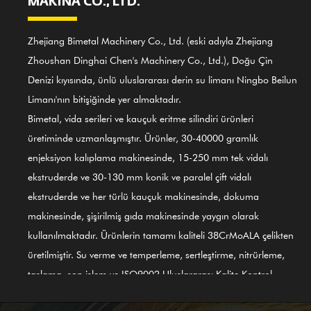
MAKİNA CO., LTD.
Zhejiang Bimetal Machinery Co., Ltd. (eski adıyla Zhejiang
Zhoushan Dinghai Chen's Machinery Co., Ltd.), Doğu Çin
Denizi kıyısında, ünlü uluslararası derin su limanı Ningbo Beilun
Limanı'nın bitişiğinde yer almaktadır.
Bimetal, vida serileri ve kauçuk eritme silindiri ürünleri
üretiminde uzmanlaşmıştır. Ürünler, 30-40000 gramlık
enjeksiyon kalıplama makinesinde, 15-250 mm tek vidalı
ekstruderde ve 30-130 mm konik ve paralel çift vidalı
ekstruderde ve her türlü kauçuk makinesinde, dokuma
makinesinde, şişirilmiş gıda makinesinde yaygın olarak
kullanılmaktadır. Ürünlerin tamamı kaliteli 38CrMoALA çelikten
üretilmiştir. Su verme ve temperleme, sertleştirme, nitrürleme,
taşlama, son işlem ve ISO9002 Uluslararası Kalite Kontrol
Sisteminin rehberliği gibi ince süreçlerin kullanılmasıyla ürünler